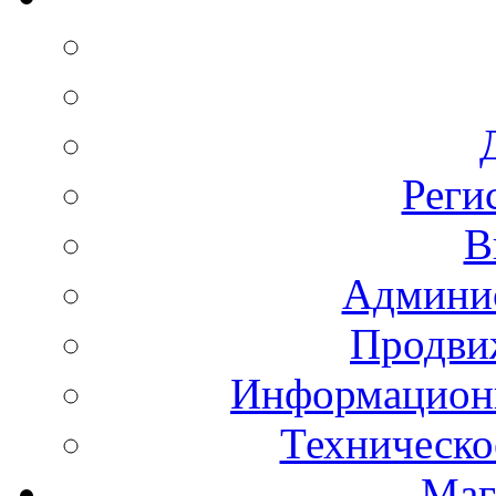
Реги
В
Админис
Продвиж
Информационн
Техническо
Маг