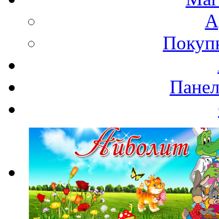
А
Покупк
Панел