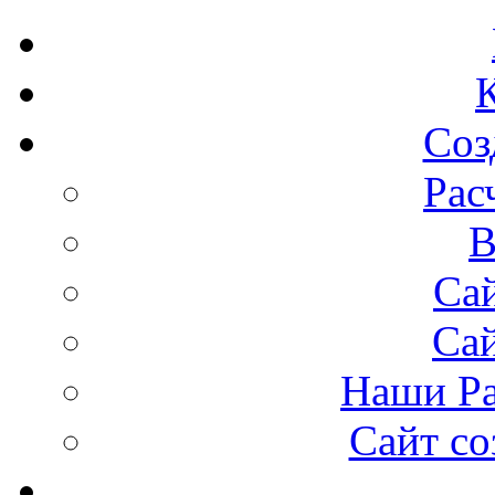
Соз
Рас
В
Сай
Са
Наши Ра
Сайт со